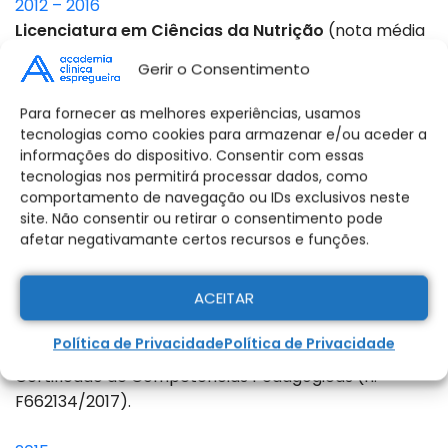
2012 – 2016
Licenciatura em Ciências da Nutrição
(nota média
final de 15 v.)
Gerir o Consentimento
Faculdade de Ciências da Nutrição e da Alimentação,
Universidade do Porto
Para fornecer as melhores experiências, usamos
tecnologias como cookies para armazenar e/ou aceder a
2008 – 2011
informações do dispositivo. Consentir com essas
tecnologias nos permitirá processar dados, como
comportamento de navegação ou IDs exclusivos neste
Curso Científico-humanístico de Ciências e
site. Não consentir ou retirar o consentimento pode
Tecnologias
afetar negativamante certos recursos e funções.
Escola Secundária Dr. Manuel Gomes de Almeida
FORMAÇÃO COMPLEMENTAR
ACEITAR
Política de Privacidade
Política de Privacidade
2017
Certificado de Competências Pedagógicas (n.º
F662134/2017).