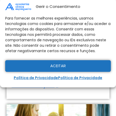
Gerir o Consentimento
8 DE OUTUBRO DE 2026
2ª Edição
Para fornecer as melhores experiências, usamos
tecnologias como cookies para armazenar e/ou aceder a
ABORDAGEM MULTIPROFISSIONAL DO
informações do dispositivo. Consentir com essas
LIPEDEMA: QUATRO OLHARES, UM SÓ
tecnologias nos permitirá processar dados, como
CUIDADO
comportamento de navegação ou IDs exclusivos neste
site. Não consentir ou retirar o consentimento pode
Formação multiprofissional sobre lipedema,
afetar negativamante certos recursos e funções.
com enfoque clínico, nutricional,
fisioterapêutico e de exercício, para uma
ACEITAR
prática integrada e baseada na evidência.
11H
ONLINE
Política de Privacidade
Política de Privacidade
VER INFORMAÇÕES