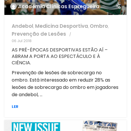
Academia Clínicas Espregueira
Andebol
Medicina Desportiva
Ombro
,
,
,
Prevenção de Lesões
06 Jul 2018
AS PRÉ-ÉPOCAS DESPORTIVAS ESTÃO AÍ –
ABRAM A PORTA AO ESPECTÁCULO E À
CIÊNCIA.
Prevenção de lesões de sobrecarga no
ombro. Está interessado em reduzir 28% as
lesões de sobrecarga do ombro em jogadores
de andebol, ...
LER