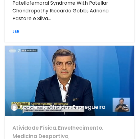
Patellofemoral Syndrome With Patellar
Chondropathy Riccardo Gobbi, Adriana
Pastore e Silva...
LER
Academia Clínicas Espregueira
Atividade Física
Envelhecimento
,
,
Medicina Desportiva
,