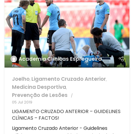
Academia Clínicas Espregueira
Joelho
Ligamento Cruzado Anterior
,
,
Medicina Desportiva
,
Prevenção de Lesões
05 Jul 2019
LIGAMENTO CRUZADO ANTERIOR – GUIDELINES
CLÍNICAS – FACTOS!
Ligamento Cruzado Anterior - Guidelines