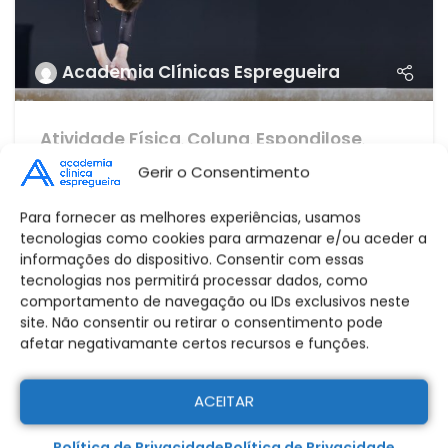
Academia Clínicas Espregueira
Atividade Física
Coluna
Espondilose
,
,
,
Medicina Desportiva
Gerir o Consentimento
24 Abr 2019
Para fornecer as melhores experiências, usamos
REGRESSO AO DESPORTO APÓS TRATAMENTO
tecnologias como cookies para armazenar e/ou aceder a
CONSERVADOR E CIRÚRGICO EM ATLETAS COM
informações do dispositivo. Consentir com essas
ESPONDILOSE: UMA REVISÃO SISTEMÁTICA
tecnologias nos permitirá processar dados, como
Return to play after conservative and surgical
comportamento de navegação ou IDs exclusivos neste
site. Não consentir ou retirar o consentimento pode
treatment in athletes with spondylolysis: A
afetar negativamante certos recursos e funções.
systematic review Rita Grazina, Renato Andr...
LER
ACEITAR
Política de Privacidade
Política de Privacidade