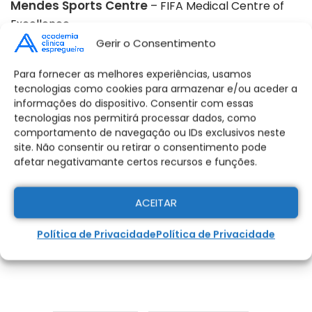
Mendes Sports Centre
– FIFA Medical Centre of
Excellence.
Gerir o Consentimento
Bio
Poderá consultar este artigo publicado no
Electro Magnetics Journal
através do seguinte
Para fornecer as melhores experiências, usamos
tecnologias como cookies para armazenar e/ou aceder a
link:
informações do dispositivo. Consentir com essas
https://onlinelibrary.wiley.com/doi/abs/10.1002/bem.2
tecnologias nos permitirá processar dados, como
comportamento de navegação ou IDs exclusivos neste
site. Não consentir ou retirar o consentimento pode
afetar negativamante certos recursos e funções.
GOSTOU DO NOSSO ARTIGO?
ACEITAR
Partilhe e deixe o seu comentário! Aqui na Academia
Clínica do Dragão adoramos partilhar
Política de Privacidade
Política de Privacidade
conhecimento!