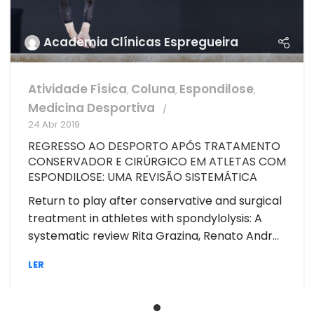
Academia Clínicas Espregueira
Atividade Física
Coluna
Espondilose
,
,
,
Medicina Desportiva
24 Abr 2019
REGRESSO AO DESPORTO APÓS TRATAMENTO
CONSERVADOR E CIRÚRGICO EM ATLETAS COM
ESPONDILOSE: UMA REVISÃO SISTEMÁTICA
Return to play after conservative and surgical
treatment in athletes with spondylolysis: A
systematic review Rita Grazina, Renato Andr...
LER