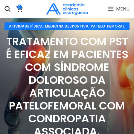
0
MENU
,
,
,
ATIVIDADE FÍSICA
MEDICINA DESPORTIVA
PATELO-FEMORAL
PREVENÇÃO DE LESÕES
TRATAMENTO COM PST
É EFICAZ EM PACIENTES
COM SÍNDROME
DOLOROSO DA
ARTICULAÇÃO
PATELOFEMORAL COM
CONDROPATIA
ASSOCIADA.