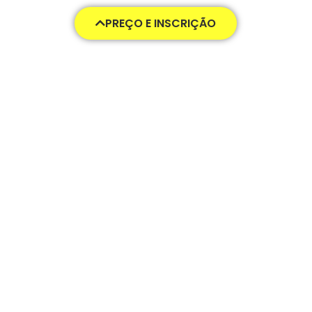
PREÇO E INSCRIÇÃO
330,00
€
Pagamento
Pagar na Totalidade
Parcelado
Pagamento Parcelado - 2x Sem
Juros
Plano de pagamento em 2x Sem Juros
ADICIONAR