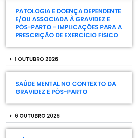
Juros
PATOLOGIA E DOENÇA DEPENDENTE
Plano de pagamento em 2x Sem Juros
E/OU ASSOCIADA À GRAVIDEZ E
PÓS-PARTO - IMPLICAÇÕES PARA A
PRESCRIÇÃO DE EXERCÍCIO FÍSICO
ADICIONAR
Para validar a sua inscrição siga os passos:
aqui
Descarregue o boletim de candidatura
;
1 OUTUBRO 2026
Clique em “Adicionar” e formalize a inscrição,
completando o pagamento da taxa de
SAÚDE MENTAL NO CONTEXTO DA
candidatura.
GRAVIDEZ E PÓS-PARTO
Preencha o boletim e envie para
formacao@academiaespregueira.com
,
juntamente com cópia do
cartão de cidadão
ou
6 OUTUBRO 2026
bilhete de identidade / cartão de contribuinte,
curriculum vitae
atualizado,
certificado de
habilitações
, uma
fotografia
sua atual e