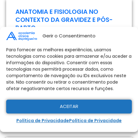
2º preço até 22/08/2026 – 330€
ANATOMIA E FISIOLOGIA NO
3º preço após 22/08/2026 – 410€
CONTEXTO DA GRAVIDEZ E PÓS-
PARTO
Gerir o Consentimento
CURSO PRESCRIÇÃO DE EXERCÍCIO
NA GRAVIDEZ E PÓS-PARTO
Para fornecer as melhores experiências, usamos
24 SETEMBRO 2026
tecnologias como cookies para armazenar e/ou aceder a
Taxas e Emolumentos
informações do dispositivo. Consentir com essas
Candidatura:
tecnologias nos permitirá processar dados, como
METABOLISMO E COMPOSIÇÃO
comportamento de navegação ou IDs exclusivos neste
330,00
€
site. Não consentir ou retirar o consentimento pode
CORPORAL: GESTÃO E CONTROLO
afetar negativamante certos recursos e funções.
DE PESO, GLICEMIA E OUTRAS
Pagamento
Pagar na Totalidade
VARIÁVEIS METABÓLICAS
ACEITAR
Parcelado
Política de Privacidade
Política de Privacidade
29 SETEMBRO 2026
Pagamento Parcelado - 2x Sem