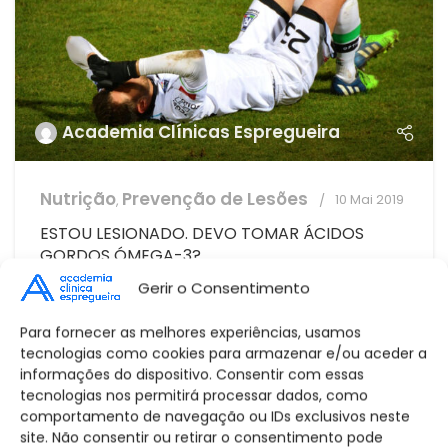
Academia Clínicas Espregueira
Nutrição
Prevenção de Lesões
10 Mai 2019
,
ESTOU LESIONADO. DEVO TOMAR ÁCIDOS
GORDOS ÓMEGA-3?
Gerir o Consentimento
A creatina conta com uma particular atenção
científica a demonstrar o seu efeito no
Para fornecer as melhores experiências, usamos
aumento da hipertrofia e força muscular
tecnologias como cookies para armazenar e/ou aceder a
assim como ...
informações do dispositivo. Consentir com essas
tecnologias nos permitirá processar dados, como
LER
comportamento de navegação ou IDs exclusivos neste
site. Não consentir ou retirar o consentimento pode